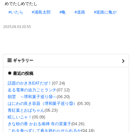
めでたしめでたし
#いたら
#浦島太郎
#亀
#道路
#道路に亀が
2025.09.03 20:55
ギャラリー
最近の投稿
話題のかき氷EATだぜ！
(07.24)
走る電車の迫力ごとランチ
(07.12)
朝雲 ～堺和菓子巡り⑭～
(06.20)
はにわの良き容器（堺和菓子巡り⑬）
(05.30)
青紅葉とおばちゃん
(05.23)
眩しいニャ！
(05.09)
きな粉の香 かおる南禅 寺の茶菓子
(04.26)
これを食べずして春を終わらせられるか
(04.18)