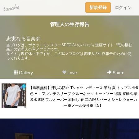
tuna.be
新規登録
ログイン
管理人の生存報告
忠実なる音楽師
当ブログは、ポケットモンスターSPECIALのパロディ漫画サイト『竜の棲む
森』の管理人の写メブログです。
サイトは現在休止中ですが、この写メブログは管理人の生存報告のために使
っております。
Gallery
Love
Share
【送料無料】汗じみ防止 Tシャツ レディース 半袖 夏 トップス 全8
色 M-L フレンチスリーブ クルーネック カットソー 綿混 接触冷感
吸水速乾 プルオーバー 着回し 春 二の腕カバー オシャレウォーカ
ー※メール便可※【5】