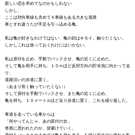
新しい恋を求めてなのかもしれない
しかし、
ここは対向車線も含めて４車線もある大きな道路
車とすれ違うたび手足を引っ込める亀。
私は亀が好きなわけではない、亀の顔はキモイ。触りたくない。
しかしこれは放っておくわけにはいかない。
私は原付を止め、手動でバックさせ、亀の近くに止めた。
そして亀を両手に持ち、１０ｍほど反対方向の貯水池に向かって走
り、
道路沿いの歩道に置く。
（あまり長く触っていたくない）
そして原付を手動でバックさせ、また亀の近くに止め、
亀を持ち、１０メートルほど走り歩道に置く、これを繰り返した。
車道を走っている車からは
「何やってんじゃ、あの原付の女」
奇異に思われたのか、皆避けていく。