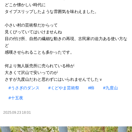
どこか懐かしい時代に
タイプスリップしたような雰囲気を味わえました。
小さい村の芸術祭だからって
見くびっていてはいけませんね
目の付け所、自然の繊細な動きの再現、古民家の迫力ある使い方な
ど
感嘆させられることも多かったです。
何より無人販売所に売られている柿が
大きくて沢山で安いってのが
さすが九度山だわと思わずにはいられませんでしたｖ
#うさぎのダンス
#くどやま芸術祭
#柿
#九度山
#十五夜
2025.09.23 18:01