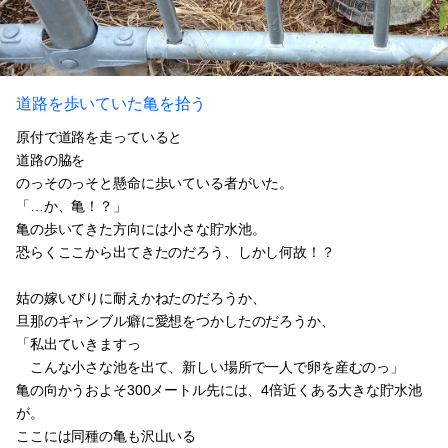
道路を歩いていた亀を拾う
原付で道路を走っていると
道路の脇を
のっそのっそと懸命に歩いている者がいた。
「…か、亀！？」
亀の歩いてきた方向には小さな貯水池。
恐らくここから出てきたのだろう、しかし何故！？
姑の嫁いびりに耐えかねたのだろうか、
旦那のギャンブル癖に愛想をつかしたのだろうか、
「私出ていきますっ
こんな小さな池を出て、新しい場所で一人で卵を産むのっ」
亀の向かうおよそ300メートル先には、4倍近くある大きな貯水池
が。
ここには同種の亀も沢山いる