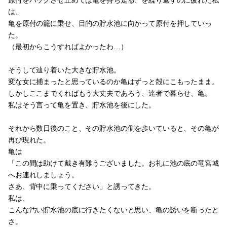
原付をバックさせ止めては亀を持ち走る、を繰り返すのに疲れた私
は、
亀を原付の籠に乗せ、目的の貯水池に向かって原付を押していっ
た。
（最初からこうすればよかったわ…）
そうして辿り着いた大きな貯水池。
変な女に捕まったと思っているのか亀はずっと殻にこもったまま。
しかしここまでくればもう大丈夫であろう、達者で暮らせ、亀。
私はそう言って亀を置き、貯水池を後にした。
それから数日後のこと、その貯水池の側を歩いていると、その亀が
再び現れた。
亀は
「この間は助けて戴き有難うございました。お礼に池の底の竜宮城
へお連れしましょう。
さあ、背中に乗ってください」と誘ってきた。
私は、
こんな汚い貯水池の底に行きたくないと思い、亀の誘いを断ったと
さ。