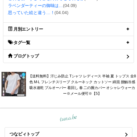
ラベンダーティーの御味は…
(04.09)
思っていた絵と違う…！
(04.04)
月別エントリー
タグ一覧
ブログトップ
【送料無料】汗じみ防止 Tシャツ レディース 半袖 夏 トップス 全8
色 M-L フレンチスリーブ クルーネック カットソー 綿混 接触冷感
吸水速乾 プルオーバー 着回し 春 二の腕カバー オシャレウォーカ
ー※メール便可※【5】
tuna.be
つなビィトップ