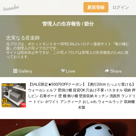
tuna.be
新規登録
ログイン
管理人の生存報告 / 節分
忠実なる音楽師
当ブログは、ポケットモンスターSPECIALのパロディ漫画サイト『竜の棲む
森』の管理人の写メブログです。
サイトは現在休止中ですが、この写メブログは管理人の生存報告のために使
っております。
Gallery
Love
Share
【SALE限定★500円OFFクーポン】【奥行20cm たっぷり置ける】
ウォールシェルフ 壁掛け棚 賃貸OK 穴あけ不要 バスタオル 収納 押
しピン 石膏ボード 壁 棚 飾り棚 壁面収納 キッチン 洗面所 ランドリ
ー トイレ ホワイト アンティーク おしゃれ ウォールラック 収納棚
木製