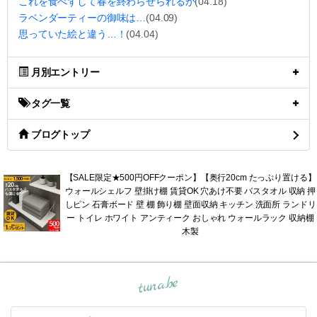
これを食べずして春を終わらせられるか
(04.18)
ラベンダーティーの御味は…
(04.09)
思っていた絵と違う…！
(04.04)
月別エントリー
タグ一覧
ブログトップ
【SALE限定★500円OFFクーポン】【奥行20cm たっぷり置ける】
ウォールシェルフ 壁掛け棚 賃貸OK 穴あけ不要 バスタオル 収納 押
しピン 石膏ボード 壁 棚 飾り棚 壁面収納 キッチン 洗面所 ランドリ
ー トイレ ホワイト アンティーク おしゃれ ウォールラック 収納棚
木製
tuna.be