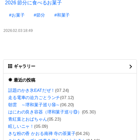
2026 節分に食べるお菓子
#お菓子
#節分
#和菓子
2026.02.03 18:49
ギャラリー
最近の投稿
話題のかき氷EATだぜ！
(07.24)
走る電車の迫力ごとランチ
(07.12)
朝雲 ～堺和菓子巡り⑭～
(06.20)
はにわの良き容器（堺和菓子巡り⑬）
(05.30)
青紅葉とおばちゃん
(05.23)
眩しいニャ！
(05.09)
きな粉の香 かおる南禅 寺の茶菓子
(04.26)