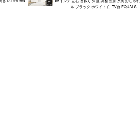
 高さ181cm eco
65インチ 左右 首振り 角度 調整 壁掛け風 おしゃ
ル ブラック ホワイト 白 TV台 EQUALS