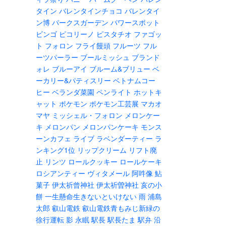
タイン
バレンタインチョコ
バレンタイ
ン博
パークスガーデン
パワースポット
ビンゴ
ピコリーノ
ピスタチオ
ファゴッ
ト
フォロン
フライ饅頭
フルーツ
フル
ーツパーラー
ブールミッシュ
ブランド
ォレ
ブルーアイ
ブルーム&ブリュー
ベ
ーカリー&パティスリー
ベトナムコー
ヒー
ベランダ菜園
ペンライト
ホットキ
ャット
ポケモン
ポケモン工芸展
マカオ
マヤ
ミッシェル・フォロン
メロンケー
キ
メロンパン
メロンパンケーキ
モンス
ーンカフェ
ライブ
ラベンダーティー
ラ
ンキング1位
リップクリーム
リフト廃
止
リンツ
ロールクッキー
ロールケーキ
ロシアンティー
ヴィタメール
阿吽像
鮎
菓子
伊太祈曾神社
伊太祈曽神社
亥の小
餅
一生懸命生きないといけない
雨
浦島
太郎
叡山電鉄
叡山電鉄青もみじ新緑の
徐行運転
影
永眠
駅長
駅長たま
駅弁
沿