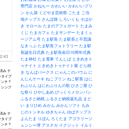
専門店
かねちー
かわいい
かわいいプリ
ン
かん袋
くどやま芸術祭
ごたま
ご当
地チップス
さんぽ路
しろいくも
そばが
き
そロール
たまのアフォガート
たまみ
くじ
たまカフェ
たまサンデー
たまミュ
ージアム号
たま駅長
たま駅長と不思議
なきっぷ
たま駅長フォトラリー
たま駅
長誕生日式典
たま駅長命日10周年式典
2:43
たま神社
たま電車
てんしば
ときめきト
ゥナイト
ときめきトゥナイト展
どら焼
済み テ
き
なんばパークス
にゃんこのバウム
に
ータイプ
んじんケーキ
ねこプリン
ねこ駅長
はに
インチ ?
わぷりん
はにわぷりんの歌
ひさご屋
ひ
れ シンプ
な祭り
ひやしあめ
びっくりメロンパン
ふるさと納税
ふるさと納税返礼品
まど
い
まりひめ
みかん
みかんソフト
もみ
じのトンネル
ゆきちゃん
ゆばチップス
済み テ
よんたま
りぼん
ろくたま
アゴラリージ
ータイプ
インチ ?
ェンシー堺
アステカ
イクジット
イルミ