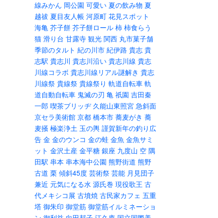
線みかん
岡公園
可愛い
夏の飲み物
夏
越祓
夏目友人帳
河原町
花見スポット
海亀
芥子餅
芥子餅ロール
柿
柿食らう
猫
滑り台
甘露寺
観光
関西
丸市菓子舗
季節のタルト
紀の川市
紀伊路
貴志
貴
志駅
貴志川
貴志川沿い
貴志川線
貴志
川線コラボ
貴志川線リアル謎解き
貴志
川線祭
貴線祭
貴線祭り
軌道自転車
軌
道自動自転車
鬼滅の刃
亀
祇園
吉田秦
一郎
喫茶ブリッヂ
久能山東照宮
急斜面
京セラ美術館
京都
橋本市
蕎麦がき
蕎
麦掻
極楽浄土
玉の輿
謹賀新年の釣り広
告
金
金のウンコ
金の蛙
金魚
金魚サミ
ット
金沢土産
金平糖
銀座
九度山
空
隅
田駅
串本
串本海中公園
熊野街道
熊野
古道
栗
傾斜45度
芸術祭
芸能
月見団子
兼近
元気になる水
源氏巻
現役歌王
古
代メキシコ展
古墳焼
古民家カフェ
五重
塔
御朱印
御堂筋
御堂筋イルミネーショ
ン
御利益
向田邦子
江久庵
国立国際美