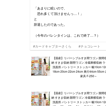
「あまりに眩いので、
恐れ多くて頂けませんっ…！」
と
辞退したのであった。
（今年のバレンタインは、これで終了…？）
#カードキャプターさくら
#チョコレート
【国産】リバーシブルすき間ワゴン 隙間
納 すきま収納 隙間ワゴン 冷蔵庫横収納 ラ
洗面所 パントリー ストッカー 幅10cm 12cm
18cm 20cm 22cm 24cm 奥行44cm 55cm
家具 F-250～
【国産】リバーシブルすき間ワゴン 隙間
納 すきま収納 隙間ワゴン 冷蔵庫横収納 ラ
洗面所 パントリー ストッカー 幅10cm 12cm