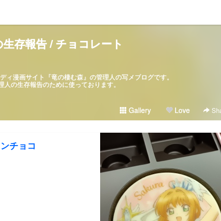
生存報告 / チョコレート
パロディ漫画サイト『竜の棲む森』の管理人の写メブログです。
ブログは管理人の生存報告のために使っております。
Gallery
Love
Sha
インチョコ