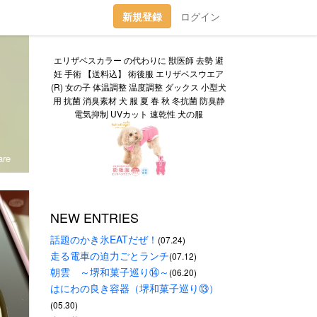
新規登録
ログイン
エリザベスカラー の代わりに 獣医師 去勢 避
妊 手術 【送料込】 術後服 エリザベスウエア
(R) 女の子 体温調整 温度調整 ダックス 小型犬
用 抗菌 消臭素材 犬 服 夏 春 秋 冬抗菌 防臭静
電気抑制 UVカット 速乾性 犬の服
re
NEW ENTRIES
話題のかき氷EATだぜ！
(07.24)
走る電車の迫力ごとランチ
(07.12)
朝雲　～堺和菓子巡り⑭～
(06.20)
はにわの良き容器（堺和菓子巡り⑬）
(05.30)