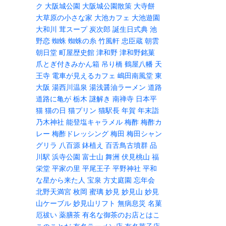
ク
大阪城公園
大阪城公園散策
大寺餅
大草原の小さな家
大池カフェ
大池遊園
大和川
茸スープ
炭次郎
誕生日式典
池
野恋
蜘蛛
蜘蛛の糸
竹風軒
忠臣蔵
朝雲
朝日堂
町屋歴史館
津和野
津和野銘菓
爪とぎ付きみかん箱
吊り橋
鶴屋八幡
天
王寺
電車が見えるカフェ
嶋田南風堂
東
大阪
湯西川温泉
湯浅醤油ラーメン
道路
道路に亀が
栃木
謎解き
南禅寺
日本平
猫
猫の日
猫プリン
猫駅長
年賀
年末詣
乃木神社
能登塩キャラメル
梅酢
梅酢カ
レー
梅酢ドレッシング
梅田
梅田シャン
グリラ
八百源
鉢植え
百舌鳥古墳群
品
川駅
浜寺公園
富士山
舞洲
伏見桃山
福
栄堂
平家の里
平尾王子
平野神社
平和
な星から来た人
宝泉
方丈庭園
忘年会
北野天満宮
枚岡
蜜璃
妙見
妙見山
妙見
山ケーブル
妙見山リフト
無病息災
名菓
厄祓い
薬膳茶
有名な御茶のお店とはこ