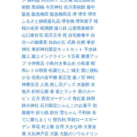
術館
黒胡椒
今宮神社
佐川美術館
最中
阪急
阪急梅田
阪急梅田店
堺
堺市
堺市
ふるさと納税返礼品
堺名物
堺和菓子
桜
桜の名所
桜満開
撮り鉄
山形県東根市
山口家住宅
四天王寺
死
自宅療養中
自
分への御褒美
自由が丘
式典
社葬
車折
神社
車折神社限定キットカット
手水鉢
蹴上
蹴上インクライン
十五夜
勝運アッ
プ
小仲商店
小鳥付き車止め
小島屋
昭
和レトロ喫茶
松露だんご
城主
畳に寝転
がる
信長の金平糖
新正堂
森ノ宮
神社
神農生活
人気
推し活グッズ
水族館
水
無月
杉村公園
雀
雀とランチ
星のカー
ビィ
正月
西宮ガーデンズ
青紅葉
静岡
静火神社
石川限定にゃんこのお菓子
切
腹最中
折り紙
節分
雪ちゃん
千利休
全
てに勝ちまくり
曽呂利
早朝ローズガー
デン
草花
村上隆
台湾
大きな柿
大黄金
展
大丸神戸店
大阪
大阪のソウルドリン