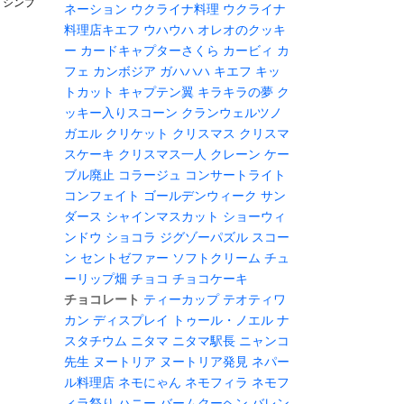
れ シンプ
ネーション
ウクライナ料理
ウクライナ
料理店キエフ
ウハウハ
オレオのクッキ
ー
カードキャプターさくら
カービィ
カ
フェ
カンボジア
ガハハハ
キエフ
キッ
トカット
キャプテン翼
キラキラの夢
ク
ッキー入りスコーン
クランウェルツノ
ガエル
クリケット
クリスマス
クリスマ
スケーキ
クリスマス一人
クレーン
ケー
ブル廃止
コラージュ
コンサートライト
コンフェイト
ゴールデンウィーク
サン
ダース
シャインマスカット
ショーウィ
ンドウ
ショコラ
ジグゾーパズル
スコー
ン
セントゼファー
ソフトクリーム
チュ
ーリップ畑
チョコ
チョコケーキ
チョコレート
ティーカップ
テオティワ
カン
ディスプレイ
トゥール・ノエル
ナ
スタチウム
ニタマ
ニタマ駅長
ニャンコ
先生
ヌートリア
ヌートリア発見
ネパー
ル料理店
ネモにゃん
ネモフィラ
ネモフ
ィラ祭り
ハニー
バームクーヘン
バレン