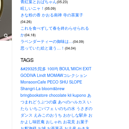
青紅葉とおばちゃん
(05.23)
眩しいニャ！
(05.09)
きな粉の香 かおる南禅 寺の茶菓子
(04.26)
これを食べずして春を終わらせられる
か
(04.18)
ラベンダーティーの御味は…
(04.09)
思っていた絵と違う…！
(04.04)
TAGS
&#29325;陀多
100均
BOUL'MICH
EXIT
GODIVA
Lindt
MOMAWコレクション
MonsoonCafe
PECO
SHU
SLOPE
Shangri-La
bloom&brew
bringbookstore
chocolate
kii
kupono
あ
つまれどうぶつの森
あべのハルカス
い
たら
いちごパフェ
いのちの水
うさぎの
ダンス
えみこのおうち
おかしな駅弁
お
かよし味匠庵
おしゃれ
お花見
お菓子
お釈迦様
お城
お茶菓子
お土産
かき氷